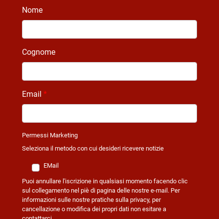
Nome
Cognome
Email
*
Permessi Marketing
Permessi Marketing
Seleziona il metodo con cui desideri ricevere notizie
EMail
Puoi annullare l'iscrizione in qualsiasi momento facendo clic
sul collegamento nel piè di pagina delle nostre e-mail. Per
informazioni sulle nostre pratiche sulla privacy, per
cancellazione o modifica dei propri dati non esitare a
contattarci.