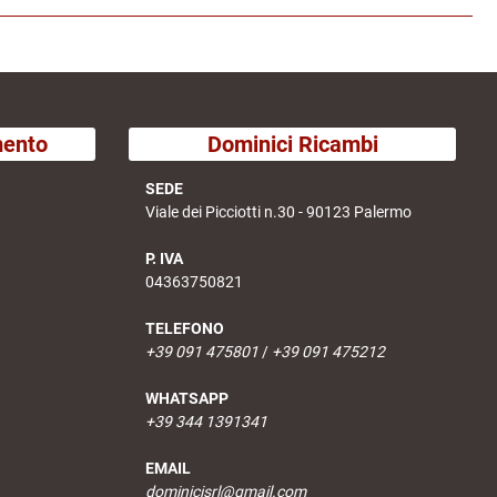
mento
Dominici Ricambi
SEDE
Viale dei Picciotti n.30 - 90123 Palermo
P. IVA
04363750821
TELEFONO
+39 091 475801
/
+39 091 475212
WHATSAPP
+39 344 1391341
EMAIL
dominicisrl@gmail.com