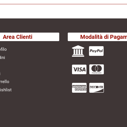
Area Clienti
Modalità di Paga
filo
ini
i
rrello
shlist