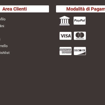
Area Clienti
Modalità di Paga
filo
ini
i
rrello
shlist