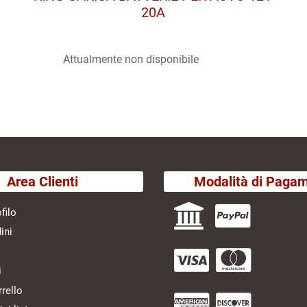
20A
Attualmente non disponibile
Area Clienti
Modalità di Paga
filo
ini
i
rrello