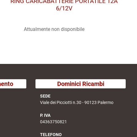
RING CARICABATTERIE PORTATILE 12A
6/12V
Attualmente non disponibile
mento
Dominici Ricambi
SEDE
Viale dei Picciotti n.30 - 90123 Palermo
P. IVA
04363750821
TELEFONO