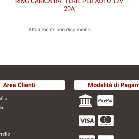
RING CARICA BATTERIE PER AUTO 12V
20A
Attualmente non disponibile
Area Clienti
Modalità di Paga
filo
ini
i
rrello