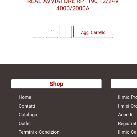
REAL AVVIATORE RP1190 12/24V
4000/2000A
Quantità
Agg. Carrello
Shop
Home
Il mio Pro
Contatti
I miei Ord
Catalogo
Accedi
Outlet
Registrat
Termini e Condizioni
Il mio Ca